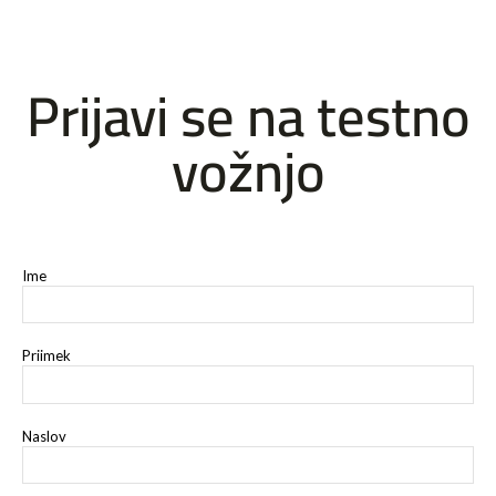
Prijavi se na testno
vožnjo
Ime
Priimek
Naslov