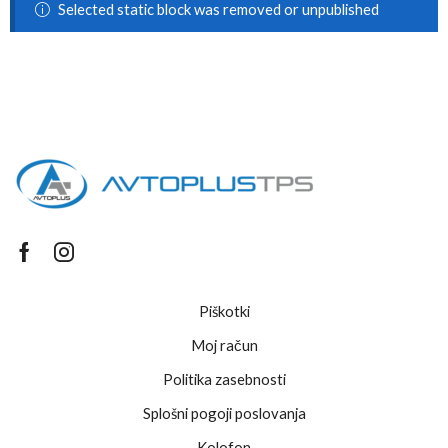
Selected static block was removed or unpublished
Piškotki
Moj račun
Politika zasebnosti
Splošni pogoji poslovanja
Kolofon